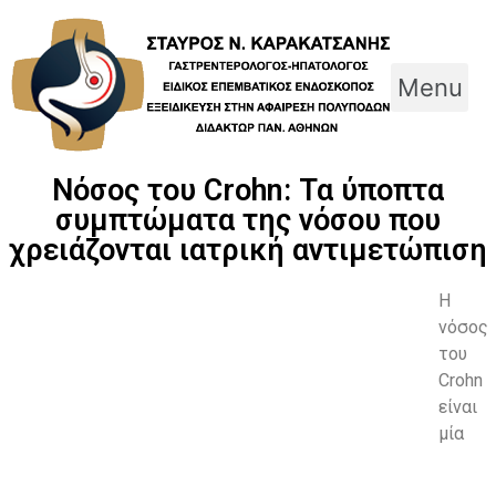
Skip
to
content
Menu
Νόσος του Crohn: Τα ύποπτα
συμπτώματα της νόσου που
χρειάζονται ιατρική αντιμετώπιση
Η
νόσος
του
Crohn
είναι
μία