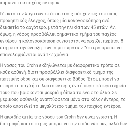
καρκίνο του παχέος εντέρου.
Γι’ αυτό τον λόγο συνιστάται στους πάσχοντες τακτικός
προληπτικός έλεγχος, όπως μία κολονοσκόπηση ανά
δεκαετία το αργότερο, μετά την ηλικία των 45 ετών. Αν,
όμως, η νόσος προσβάλλει σημαντικό τμήμα του παχέος
εντέρου, η κολονοσκόπηση συνιστάται να αρχίζει περίπου 8
έτη μετά την έναρξη των συμπτωμάτων. Ύστερα πρέπει να
επαναλαμβάνεται ανά 1-2 χρόνια.
Η νόσος του Crohn εκδηλώνεται με διαφορετικό τρόπο σε
κάθε ασθενή, διότι προσβάλλει διαφορετικό τμήμα της
πεπτικής οδού και σε διαφορετικό βάθος. Έτσι, μπορεί να
αφορά το παχύ ή το λεπτό έντερο, ένα ή περισσότερα σημεία
τους που βρίσκονται μακριά ή δίπλα το ένα στο άλλο. Σε
μερικούς ασθενείς αναπτύσσεται μόνο στο κόλον έντερο, το
οποίο αποτελεί το μεγαλύτερο τμήμα του παχέος εντέρου.
Η ακριβής αιτία της νόσου του Crohn δεν είναι γνωστή. Η
διατροφή και το στρες μπορεί να την επιδεινώσουν, αλλά δεν