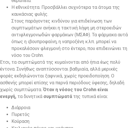
θεραπεία.
Η εθνικότητα. Προσβάλλει συχνότερα τα άτομα της
καυκάσιας φυλής.
Στους παράγοντες κινδύνου για επιδείνωση των
συμπτωμάτων ανήκει η τακτική λήψη μη στεροειδών
αντιφλεγμονωδών φαρμάκων (ΜΣΑΦ). Τα φάρμακα αυτά
όπως η ιβουπροφαίνη, η ναπροξένη κ.λπ. μπορεί να
προκαλέσουν φλεγμονή στο έντερο, που επιδεινώνει τη
νόσο του Crohn.
Έτσι, τα συμπτώματά της κυμαίνονται από ήπια έως πολύ
έντονα. Συνήθως αναπτύσσονται βαθμιαία, αλλά μερικές
φορές εκδηλώνονται ξαφνικά, χωρίς προειδοποίηση. Ο
ασθενής μπορεί επίσης να περνά περιόδους ύφεσης, δηλαδή
χωρίς συμπτώματα.
Όταν η νόσος του Crohn είναι
ενεργή,
τα δυνητικά
συμπτώματά
της τυπικά είναι:
Διάρροια
Πυρετός
Κούραση