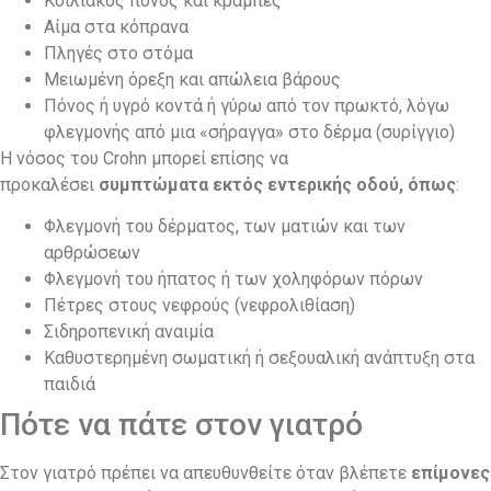
Κοιλιακός πόνος και κράμπες
Αίμα στα κόπρανα
Πληγές στο στόμα
Μειωμένη όρεξη και απώλεια βάρους
Πόνος ή υγρό κοντά ή γύρω από τον πρωκτό, λόγω
φλεγμονής από μια «σήραγγα» στο δέρμα (συρίγγιο)
Η νόσος του Crohn μπορεί επίσης να
προκαλέσει
συμπτώματα εκτός εντερικής οδού, όπως
:
Φλεγμονή του δέρματος, των ματιών και των
αρθρώσεων
Φλεγμονή του ήπατος ή των χοληφόρων πόρων
Πέτρες στους νεφρούς (νεφρολιθίαση)
Σιδηροπενική αναιμία
Καθυστερημένη σωματική ή σεξουαλική ανάπτυξη στα
παιδιά
Πότε να πάτε στον γιατρό
Στον γιατρό πρέπει να απευθυνθείτε όταν βλέπετε
επίμονες