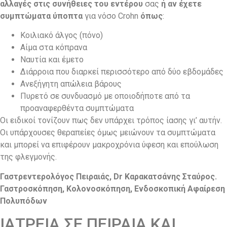
αλλαγές στις συνήθειες του εντέρου
σας
ή αν έχετε
συμπτώματα ύποπτα
για νόσο Crohn
όπως
:
Κοιλιακό άλγος (πόνο)
Αίμα στα κόπρανα
Ναυτία και έμετο
Διάρροια που διαρκεί περισσότερο από δύο εβδομάδες
Ανεξήγητη απώλεια βάρους
Πυρετό σε συνδυασμό με οποιοδήποτε από τα
προαναφερθέντα συμπτώματα
Οι ειδικοί τονίζουν πως δεν υπάρχει τρόπος ίασης γι’ αυτήν.
Οι υπάρχουσες θεραπείες όμως μειώνουν τα συμπτώματα
και μπορεί να επιφέρουν μακροχρόνια ύφεση και επούλωση
της φλεγμονής.
Γαστρεντερολόγος Πειραιάς, Dr Καρακατσάνης Σταύρος.
Γαστροσκόπηση, Κολονοσκόπηση, Ενδοσκοπική Αφαίρεση
Πολυπόδων
ΙΑΤΡΕΙΑ ΣΕ ΠΕΙΡΑΙΑ ΚΑΙ