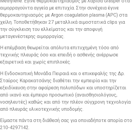
Methylene. Έγινε θερμοκαυτηριασμός με λαβίδα Grasper στα
αιμορραγούντα αγγεία με επιτυχία. Στην συνέχεια έγινε
θερμοκαυτηριασμός με Argon coagulation plasma (APC) στα
χείλη. Τοποθετήθηκαν 27 μεταλλικά αιμοστατικά clips για
την σύγκλειση του ελλείματος και την αποφυγή
μεταγενέστερης αιμορραγίας.
Η επέμβαση θεωρείται απόλυτα επιτυχημένη τόσο από
τεχνικής πλευράς όσο και επειδή ο ασθενής ανέρρωσε
εξαιρετικά και χωρίς επιπλοκές.
Η Ενδοσκοπική Μονάδα Πειραιά και ο επικεφαλής της Δρ.
Σταύρος Καρακατσάνης διαθέτει την εμπειρία και την
εξειδίκευση στην αφαίρεση πολυπόδων και υποστηρίζεται
από ικανό και έμπειρο προσωπικό (αναισθησιολόγους,
νοσηλευτές) καθώς και από την πλέον σύγχρονη τεχνολογία
από πλευράς υλικοτεχνικής υποδομής.
Είμαστε πάντα στη διάθεσή σας για οποιαδήποτε απορία στο
210-4297142.