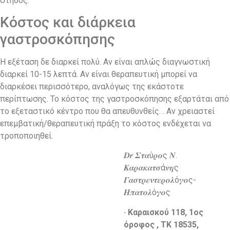
στήθος.
Κόστος και διάρκεια
γαστροσκόπησης
Η εξέταση δε διαρκεί πολύ. Αν είναι απλώς διαγνωστική
διαρκεί 10-15 λεπτά. Αν είναι θεραπευτική μπορεί να
διαρκέσει περισσότερο, αναλόγως της εκάστοτε
περίπτωσης. Το κόστος της γαστροσκόπησης εξαρτάται από
το εξεταστικό κέντρο που θα απευθυνθείς. . Αν χρειαστεί
επεμβατική/θεραπευτική πράξη το κόστος ενδέχεται να
τροποποιηθεί.
𝑫𝒓 𝜮𝝉𝜶ύ𝝆𝝄ς 𝜨.
𝜥𝜶𝝆𝜶𝜿𝜶𝝉𝝈ά𝝂𝜼ς
𝜞𝜶𝝈𝝉𝝆𝜺𝝂𝝉𝜺𝝆𝝄𝝀ό𝜸𝝄ς-
𝜢𝝅𝜶𝝉𝝄𝝀ό𝜸𝝄ς
· Καραισκού 118, 1ος
όροφος , ΤΚ 18535,