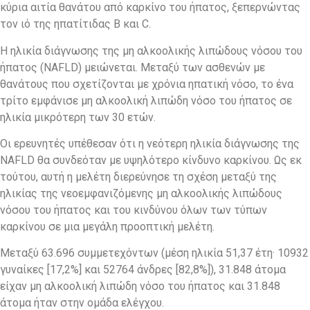
κύρια αιτία θανάτου από καρκίνο του ήπατος, ξεπερνώντας
τον ιό της ηπατίτιδας Β και C.
Η ηλικία διάγνωσης της μη αλκοολικής λιπώδους νόσου του
ήπατος (NAFLD) μειώνεται. Μεταξύ των ασθενών με
θανάτους που σχετίζονται με χρόνια ηπατική νόσο, το ένα
τρίτο εμφάνισε μη αλκοολική λιπώδη νόσο του ήπατος σε
ηλικία μικρότερη των 30 ετών.
Οι ερευνητές υπέθεσαν ότι η νεότερη ηλικία διάγνωσης της
NAFLD θα συνδεόταν με υψηλότερο κίνδυνο καρκίνου. Ως εκ
τούτου, αυτή η μελέτη διερεύνησε τη σχέση μεταξύ της
ηλικίας της νεοεμφανιζόμενης μη αλκοολικής λιπώδους
νόσου του ήπατος και του κινδύνου όλων των τύπων
καρκίνου σε μια μεγάλη προοπτική μελέτη.
Μεταξύ 63.696 συμμετεχόντων (μέση ηλικία 51,37 έτη· 10932
γυναίκες [17,2%] και 52764 άνδρες [82,8%]), 31.848 άτομα
είχαν μη αλκοολική λιπώδη νόσο του ήπατος και 31.848
άτομα ήταν στην ομάδα ελέγχου.