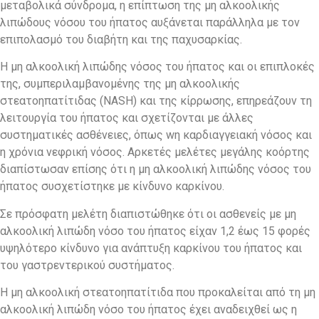
μεταβολικά σύνδρομα, η επίπτωση της μη αλκοολικής
λιπώδους νόσου του ήπατος αυξάνεται παράλληλα με τον
επιπολασμό του διαβήτη και της παχυσαρκίας.
Η μη αλκοολική λιπώδης νόσος του ήπατος και οι επιπλοκές
της, συμπεριλαμβανομένης της μη αλκοολικής
στεατοηπατίτιδας (NASH) και της κίρρωσης, επηρεάζουν τη
λειτουργία του ήπατος και σχετίζονται με άλλες
συστηματικές ασθένειες, όπως wη καρδιαγγειακή νόσος και
η χρόνια νεφρική νόσος. Αρκετές μελέτες μεγάλης κοόρτης
διαπίστωσαν επίσης ότι η μη αλκοολική λιπώδης νόσος του
ήπατος συσχετίστηκε με κίνδυνο καρκίνου.
Σε πρόσφατη μελέτη διαπιστώθηκε ότι οι ασθενείς με μη
αλκοολική λιπώδη νόσο του ήπατος είχαν 1,2 έως 15 φορές
υψηλότερο κίνδυνο για ανάπτυξη καρκίνου του ήπατος και
του γαστρεντερικού συστήματος.
Η μη αλκοολική στεατοηπατίτιδα που προκαλείται από τη μη
αλκοολική λιπώδη νόσο του ήπατος έχει αναδειχθεί ως η