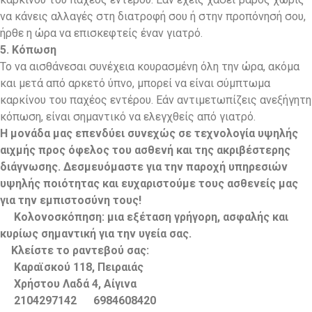
να κάνεις αλλαγές στη διατροφή σου ή στην προπόνησή σου,
ήρθε η ώρα να επισκεφτείς έναν γιατρό.
5. Κόπωση
Το να αισθάνεσαι συνέχεια κουρασμένη όλη την ώρα, ακόμα
και μετά από αρκετό ύπνο, μπορεί να είναι σύμπτωμα
καρκίνου του παχέος εντέρου. Εάν αντιμετωπίζεις ανεξήγητη
κόπωση, είναι σημαντικό να ελεγχθείς από γιατρό.
Η μονάδα μας επενδύει συνεχώς σε τεχνολογία υψηλής
αιχμής προς όφελος του ασθενή και της ακριβέστερης
διάγνωσης. Δεσμευόμαστε για την παροχή υπηρεσιών
υψηλής ποιότητας και ευχαριστούμε τους ασθενείς μας
για την εμπιστοσύνη τους!
Kολονοσκόπηση: μια εξέταση γρήγορη, ασφαλής και
κυρίως σημαντική για την υγεία σας.
Κλείστε το ραντεβού σας:
Καραϊσκού 118, Πειραιάς
Χρήστου Λαδά 4, Αίγινα
2104297142
6984608420