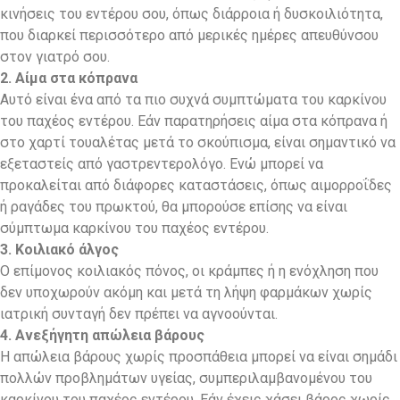
κινήσεις του εντέρου σου, όπως διάρροια ή δυσκοιλιότητα,
που διαρκεί περισσότερο από μερικές ημέρες απευθύνσου
στον γιατρό σου.
2. Αίμα στα κόπρανα
Αυτό είναι ένα από τα πιο συχνά συμπτώματα του καρκίνου
του παχέος εντέρου. Εάν παρατηρήσεις αίμα στα κόπρανα ή
στο χαρτί τουαλέτας μετά το σκούπισμα, είναι σημαντικό να
εξεταστείς από γαστρεντερολόγο. Ενώ μπορεί να
προκαλείται από διάφορες καταστάσεις, όπως αιμορροΐδες
ή ραγάδες του πρωκτού, θα μπορούσε επίσης να είναι
σύμπτωμα καρκίνου του παχέος εντέρου.
3. Κοιλιακό άλγος
Ο επίμονος κοιλιακός πόνος, οι κράμπες ή η ενόχληση που
δεν υποχωρούν ακόμη και μετά τη λήψη φαρμάκων χωρίς
ιατρική συνταγή δεν πρέπει να αγνοούνται.
4. Ανεξήγητη απώλεια βάρους
Η απώλεια βάρους χωρίς προσπάθεια μπορεί να είναι σημάδι
πολλών προβλημάτων υγείας, συμπεριλαμβανομένου του
καρκίνου του παχέος εντέρου. Εάν έχεις χάσει βάρος χωρίς