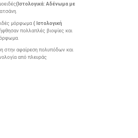
μοειδές
(Ιστολογικά: Αδένωμα με
ατσάνη.
οειδές μόρφωμα
( Ιστολογική
λήφθησαν πολλαπλές βιοψίες και
μόρφωμα.
υση στην αφαίρεση πολυπόδων και
χνολογία από πλευράς