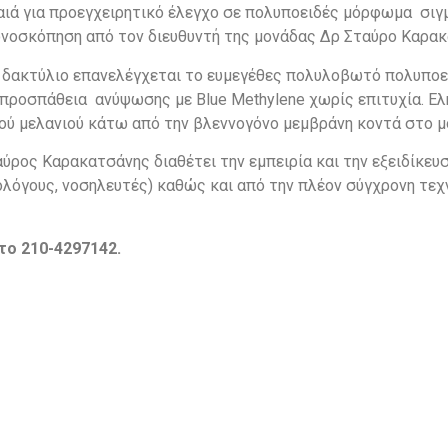
ιά για προεγχειρητικό έλεγχο σε πολυποειδές μόρφωμα σιγ
ονοσκόπηση από τον διευθυντή της μονάδας Δρ Σταύρο Καρακ
ν δακτύλιο επανελέγχεται το ευμεγέθες πολυλοβωτό πολυπ
 προσπάθεια ανύψωσης με Blue Methylene χωρίς επιτυχία. Ε
κού μελανιού κάτω από την βλεννογόνο μεμβράνη κοντά στο 
αύρος Καρακατσάνης διαθέτει την εμπειρία και την εξειδίκε
ολόγους, νοσηλευτές) καθώς και από την πλέον σύγχρονη τε
το 210-4297142.