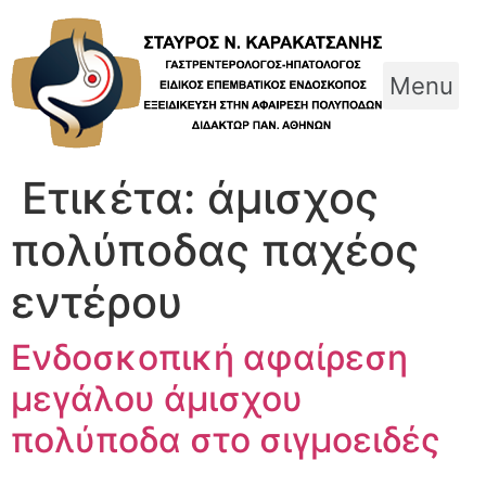
Skip
to
content
Menu
Ετικέτα:
άμισχος
πολύποδας παχέος
εντέρου
Ενδοσκοπική αφαίρεση
μεγάλου άμισχου
πολύποδα στο σιγμοειδές