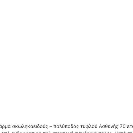
αρμα σκωληκοειδούς – πολύποδας τυφλού Ασθενής 70 ε