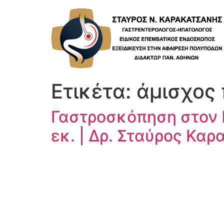
Skip
to
content
Ετικέτα:
άμισχος
Γαστροσκόπηση στον Π
εκ. | Δρ. Σταύρος Κα