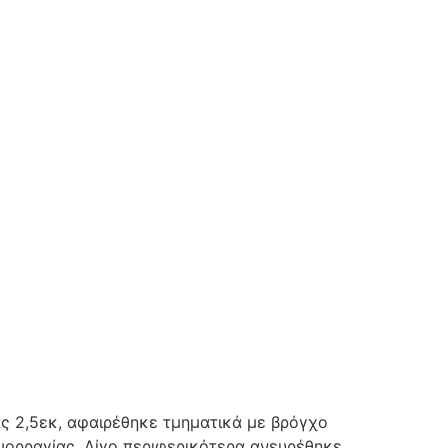
ς 2,5εκ, αφαιρέθηκε τμηματικά με βρόγχο
μορραγίας. Λίγο περιφερικότερα ανευρέθηκε