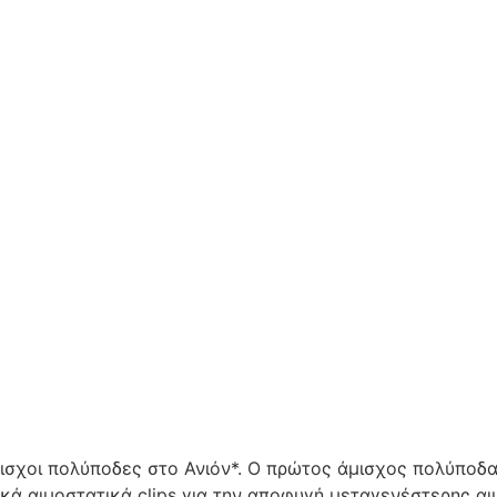
σχοι πολύποδες στο Ανιόν*. Ο πρώτος άμισχος πολύποδα
ά αιμοστατικά clips για την αποφυγή μεταγενέστερης αι