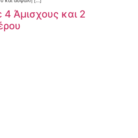
υ και ασφαλή […]
 4 Άμισχους και 2
έρου