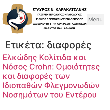
Skip
to
content
Menu
Ετικέτα:
διαφορές
Ελκώδης Kολίτιδα και
Νόσος Crohn: Ομοιότητες
και διαφορές των
Ιδιοπαθών Φλεγμονωδών
Νοσημάτων του Εντέρου