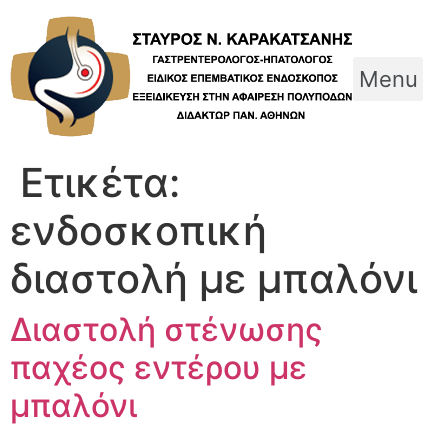
Skip
to
content
Menu
Ετικέτα:
ενδοσκοπική
διαστολή με μπαλόνι
Διαστολή στένωσης
παχέος εντέρου με
μπαλόνι