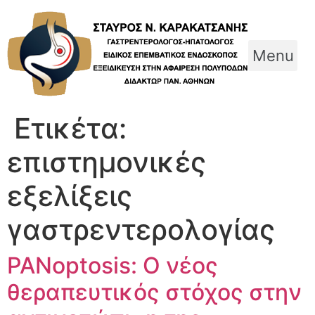
Skip
to
content
Menu
Ετικέτα:
επιστημονικές
εξελίξεις
γαστρεντερολογίας
PANoptosis: Ο νέος
θεραπευτικός στόχος στην