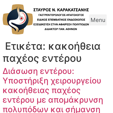
Skip
to
content
Menu
Ετικέτα:
κακοήθεια
παχέος εντέρου
Διάσωση εντέρου:
Υποστήριξη χειρουργείου
κακοήθειας παχέος
εντέρου με απομάκρυνση
πολυπόδων και σήμανση