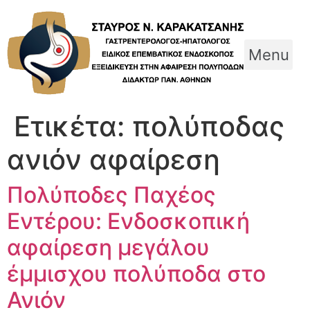
Skip
to
content
Menu
Ετικέτα:
πολύποδας
ανιόν αφαίρεση
Πολύποδες Παχέος
Εντέρου: Ενδοσκοπική
αφαίρεση μεγάλου
έμμισχου πολύποδα στο
Ανιόν