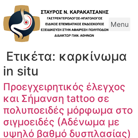
Skip
to
content
Menu
Ετικέτα:
καρκίνωμα
in situ
Προεγχειρητικός έλεγχος
και Σήμανση tattoo σε
πολυποειδές μόρφωμα στο
σιγμοειδές (Αδένωμα με
υψηλό βαθμό δυσπλασίας)