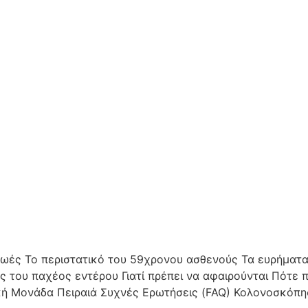
ζωές Το περιστατικό του 59χρονου ασθενούς Τα ευρήματ
ς του παχέος εντέρου Γιατί πρέπει να αφαιρούνται Πότε 
ή Μονάδα Πειραιά Συχνές Ερωτήσεις (FAQ) Κολονοσκόπησ