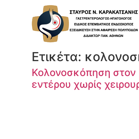
Skip
to
content
Ετικέτα:
κολονοσ
Κολονοσκόπηση στον 
εντέρου χωρίς χειρου