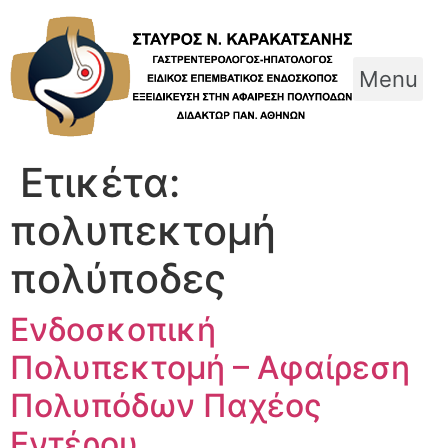
Skip
to
content
Menu
Ετικέτα:
πολυπεκτομή
πολύποδες
Ενδοσκοπική
Πολυπεκτομή – Αφαίρεση
Πολυπόδων Παχέος
Εντέρου