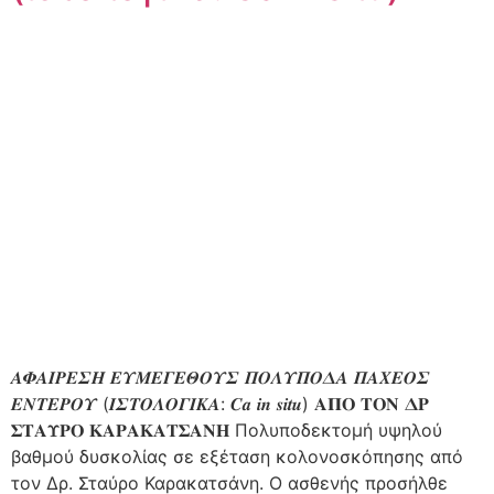
𝜜𝜱𝜜𝜤𝜬𝜠𝜮𝜢 𝜠𝜰𝜧𝜠𝜞𝜠𝜣𝜪𝜰𝜮 𝜫𝜪𝜦𝜰𝜫𝜪𝜟𝜜 𝜫𝜜𝜲𝜠𝜪𝜮
𝜠𝜨𝜯𝜠𝜬𝜪𝜰 (𝜤𝜮𝜯𝜪𝜦𝜪𝜞𝜤𝜥𝜜: 𝑪𝒂 𝒊𝒏 𝒔𝒊𝒕𝒖) 𝚨𝚷𝚶 𝚻𝚶𝚴 𝚫𝚸
𝚺𝚻𝚨𝚼𝚸𝚶 𝚱𝚨𝚸𝚨𝚱𝚨𝚻𝚺𝚨𝚴𝚮 Πολυποδεκτομή υψηλού
βαθμού δυσκολίας σε εξέταση κολονοσκόπησης από
τον Δρ. Σταύρο Καρακατσάνη. Ο ασθενής προσήλθε