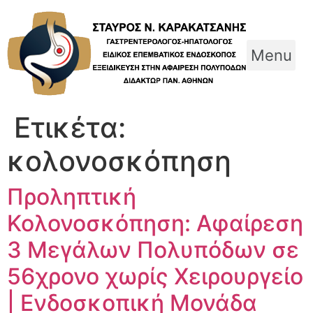
Skip
to
content
Menu
Ετικέτα:
κολονοσκόπηση
Προληπτική
Κολονοσκόπηση: Αφαίρεση
3 Μεγάλων Πολυπόδων σε
56χρονο χωρίς Χειρουργείο
| Ενδοσκοπική Μονάδα